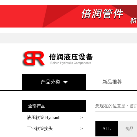
产品分类
新品推荐
全部产品
您现在的位置是：
首
液压软管 Hydrauli
>
SAE 100 R1AT 一层钢丝编织
工业软管接头
>
ALL
食品
SAE 100 R2AT 两层钢丝编织