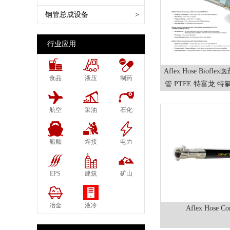
SAE 100 R14特氟龙管
德式蒸汽接头管夹 EN14423
法兰SAE FLANGE Code 61 62
船舶软管 Marine Hose
扣压机Crimping Machine
钢管总成设备
>
SAE 100 R15缠绕管
DIN2826
日标英制60°JIS
农用软管 Agriculture Hose
切割机 切管机 Cutting Machine
SAE 100 R16柔软两层钢丝
美式蒸汽接头 Ground Joint
铰接式Banjo
蒸汽管石油气软管 Steam Hose
剥胶机Skiving Machine
行业应用
SAE 100 R17柔软钢丝编织
Couplings
LPG
打码机 套筒打字机
SAE 100 R18树脂管
管夹DIN20039
化学管橡胶物料软管 Acid
Aflex Hose Biof
胶管清洗机 Hose Assebly Cleaning
SAE 100 R19柔软钢丝编织
食品
液压
制药
布尔接头 鲍尔接头Perrot
管 PTFE 特富龙 
Chemical
Machine
EN857 1SC 1层钢丝
Couplings Bauer
外壁波纹 
空气水油多用途软管
胶管试压机Pressure Test Machine
EN857 2SC 2层钢丝编织
航空
采油
石化
泥浆接头Mortar Couplings
压缩天然气软管
EN856 4SP 4层缠绕
卫生级食品接头 DIN11850 11851
EN856 4SH 4层缠绕
SMS1145
船舶
焊接
电力
EN854 1TE纤维
德式花园接头GEKA
EN854 2TE纤维
法式空气接头 Express Couplings
EPS
建筑
矿山
EN854 3TE纤维
NF E29573
高温低温软管
欧式空气接头 DIN3489 European
冶金
液冷
Aflex Hose Cor
千斤顶软管 JACK HOSE
Air Couplings