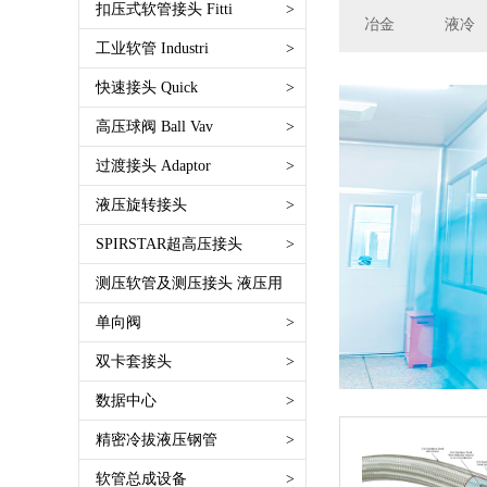
维特利唯特利Victaulic沟槽式接头
扣压式软管接头 Fitti
>
冶金
液冷
SAE 100 R3 一层纤维编织
快插式免扣压免卡箍 Push lok
公制卡套 DIN2353 Metric
工业软管 Industri
>
SAE 100 R4 耐高温回油软管
TW接头 槽罐车接头EN14420-6
双面接芯子Double Connector
输水软管 绝缘软管Water Hose
快速接头 Quick
>
SAE 100 R5 线编织外层软管
DIN28450
英锥管螺纹BSPT
Nonconductive Hose
FASTER速捷快速接头
高压球阀 Ball Vav
>
SAE 100 R6 一层纤维编织软管
安全管夹EN14420-3 DIN2817
美制锥螺纹NPT
空气及多用途软管 Air and multi-
CEJN希恩
SAE 100 R7 树脂管
过渡接头 Adaptor
>
德式接管 EN14420-5 DIN2817
美制SAE螺纹O形圈密封
purpose
INTEVA因特威 快速接头
高压软管油管安全拉网 防脱链 防
德式法兰 EN14420-4 EN1092-
公制24度锥 DIN DKOS DKOL
液压旋转接头
>
英管内螺纹平面
焊接软管 Welding Hose
RTC快速接头
崩链
1/11B
其他公制螺纹接头
公制24度锥 DIN DKOS DKOL
SPIRSTAR超高压接头
>
食品医药软管 Food Hose
DNP快速接头
航空液压油管 高压特富龙管
法式接头 Guillemin EN11420-8/NF
英制螺纹60°锥面 BSPP BSPT
美制37°锥JIC
输油软管 Petrol Hose
测压软管及测压接头 液压用
派克快速接头
电缆
E 29572
美制螺纹JIC NPT ORFS
英制螺纹60°锥BSP 60°Cone
矿用软管
世伟洛克
>
单向阀
>
SAE 100 R8树脂管
复合软管接头Composite Hose
法兰FLANGE
公制平面密封 Metric Flat
油田软管 钻探管
SAE 100 R9钢丝缠绕管
双卡套接头
>
Fittting
煤矿用接头
公制球面密封Metric Multiseal
高压清洗管 超高压水管
SAE 100 R10钢丝缠绕管
快速接头 Camlock EN14420-7
其他接头
数据中心
>
公制74° Metric 74° Cone
喷涂和呼吸软管 Paint Spray and
SAE 100 R12钢丝缠绕管
DIN2828
英制螺纹球面 BSPP Multiseal
精密冷拔液压钢管
>
Breathing
SAE 100 R13钢丝缠绕管
自锁式快速接头Autolock Camlock
美制平面ORFS FLAT
塑料物料软管 Plastice Hose
软管总成设备
>