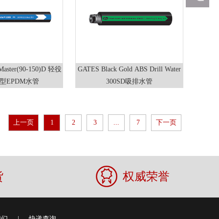
Master(90-150)D 轻役
GATES Black Gold ABS Drill Water
型EPDM水管
300SD吸排水管
上一页
1
2
3
...
7
下一页
货
权威荣誉
我们
|
快递查询