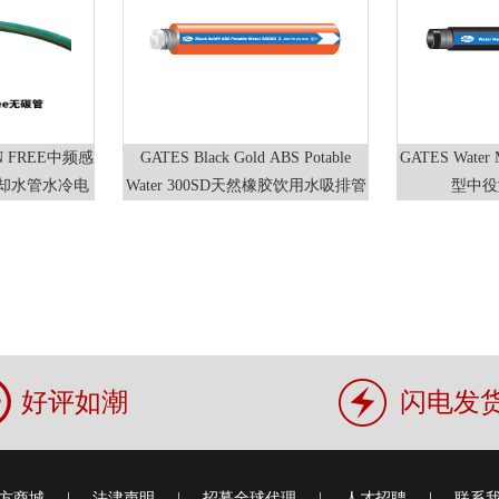
N FREE中频感
GATES Black Gold ABS Potable
GATES Water 
却水管水冷电
Water 300SD天然橡胶饮用水吸排管
型中役
耐2.5吨拉力
好评如潮
闪电发
方商城
|
法津声明
|
招募全球代理
|
人才招聘
|
联系