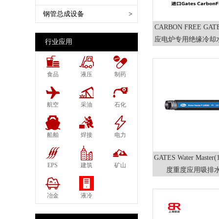
SAE 100 R14特氟龙管
德式蒸汽接头管夹 EN14423
法兰SAE FLANGE Code 61 62
船舶软管 Marine Hose
扣压机Crimping Machine
钢管总成设备
>
SAE 100 R15缠绕管
DIN2826
日标英制60°JIS
农用软管 Agriculture Hose
切割机 切管机 Cutting Machine
CARBON FREE G
SAE 100 R16柔软两层钢丝
美式蒸汽接头 Ground Joint
铰接式Banjo
蒸汽管石油气软管 Steam Hose
应电炉专用绝缘冷却
剥胶机Skiving Machine
行业应用
SAE 100 R17柔软钢丝编织
Couplings
套管 应达Inductoth
LPG
打码机 套筒打字机
SAE 100 R18树脂管
管夹DIN20039
同款
化学管橡胶物料软管 Acid
胶管清洗机 Hose Assebly Cleaning
SAE 100 R19柔软钢丝编织
食品
液压
制药
布尔接头 鲍尔接头Perrot
Chemical
Machine
EN857 1SC 1层钢丝
Couplings Bauer
空气水油多用途软管
胶管试压机Pressure Test Machine
EN857 2SC 2层钢丝编织
航空
采油
石化
泥浆接头Mortar Couplings
压缩天然气软管
EN856 4SP 4层缠绕
卫生级食品接头 DIN11850 11851
EN856 4SH 4层缠绕
SMS1145
船舶
焊接
电力
EN854 1TE纤维
德式花园接头GEKA
GATES Water Master(100~150)SD中
EN854 2TE纤维
法式空气接头 Express Couplings
EPS
建筑
矿山
度重度应用吸排水
EN854 3TE纤维
NF E29573
高温低温软管
欧式空气接头 DIN3489 European
冶金
液冷
千斤顶软管 JACK HOSE
Air Couplings