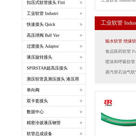
工业软管 Industrial
维特利唯特利Victaulic沟槽式接头
扣压式软管接头 Fitti
>
SAE 100 R3 一层纤维编织
快插式免扣压免卡箍 Push lok
公制卡套 DIN2353 Metric
工业软管 Industri
>
SAE 100 R4 耐高温回油软管
TW接头 槽罐车接头EN14420-6
双面接芯子Double Connector
工业软管 Industr
输水软管 绝缘软管Water Hose
快速接头 Quick
>
SAE 100 R5 线编织外层软管
DIN28450
英锥管螺纹BSPT
Nonconductive Hose
FASTER速捷快速接头
高压球阀 Ball Vav
>
SAE 100 R6 一层纤维编织软管
安全管夹EN14420-3 DIN2817
美制锥螺纹NPT
输水软管 绝缘软管Wat
空气及多用途软管 Air and multi-
CEJN希恩
SAE 100 R7 树脂管
过渡接头 Adaptor
>
德式接管 EN14420-5 DIN2817
美制SAE螺纹O形圈密封
purpose
食品医药软管 Foo
INTEVA因特威 快速接头
高压软管油管安全拉网 防脱链 防
德式法兰 EN14420-4 EN1092-
公制24度锥 DIN DKOS DKOL
液压旋转接头
>
英管内螺纹平面
焊接软管 Welding Hose
RTC快速接头
喷涂和呼吸软管 Paint
崩链
1/11B
其他公制螺纹接头
公制24度锥 DIN DKOS DKOL
SPIRSTAR超高压接头
>
食品医药软管 Food Hose
DNP快速接头
蒸汽管石油气软管 S
航空液压油管 高压特富龙管
法式接头 Guillemin EN11420-8/NF
英制螺纹60°锥面 BSPP BSPT
美制37°锥JIC
输油软管 Petrol Hose
测压软管及测压接头 液压用
派克快速接头
电缆
E 29572
美制螺纹JIC NPT ORFS
英制螺纹60°锥BSP 60°Cone
矿用软管
世伟洛克
>
单向阀
>
SAE 100 R8树脂管
复合软管接头Composite Hose
法兰FLANGE
公制平面密封 Metric Flat
油田软管 钻探管
SAE 100 R9钢丝缠绕管
双卡套接头
>
Fittting
煤矿用接头
公制球面密封Metric Multiseal
高压清洗管 超高压水管
SAE 100 R10钢丝缠绕管
快速接头 Camlock EN14420-7
其他接头
数据中心
>
公制74° Metric 74° Cone
喷涂和呼吸软管 Paint Spray and
SAE 100 R12钢丝缠绕管
DIN2828
英制螺纹球面 BSPP Multiseal
精密冷拔液压钢管
>
Breathing
SAE 100 R13钢丝缠绕管
自锁式快速接头Autolock Camlock
美制平面ORFS FLAT
塑料物料软管 Plastice Hose
软管总成设备
>